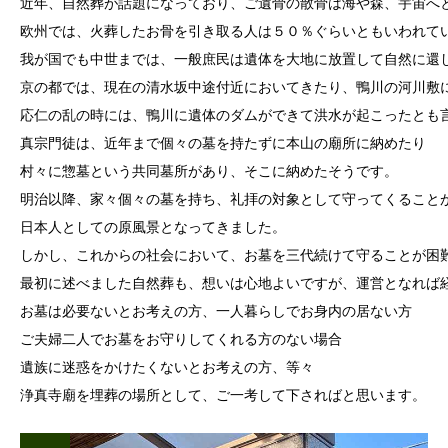
近年、自然葬が話題になっており、ご遺骨の散骨は海や森、宇宙へ
欧州では、火葬したお骨を引き取る人は５０％ぐらいともいわれて
我が国でも中世までは、一般庶民は遺体を大地に放置して自然に還
京の都では、現在の清水坂中途付近においてきたり、鴨川の河川敷
応仁の乱の時には、鴨川に遺体のダムができて洪水が起こったとも
真宗門徒は、近年まで個々の墓を持たずに本山の廟所に納めたり
村々に惣墓という共同墓所があり、そこに納めたそうです。
明治以降、家々個々の墓を持ち、礼拝の対象として守ってくること
日本人としての原風景となってきました。
しかし、これからの社会において、お墓を三代続けて守ることが困
最初に述べました自然葬も、想いは心地よいですが、運営となれば
お墓は必要ないとお考えの方、一人暮らしでお身内の居ない方
ご夫婦二人でお墓をお守りしてくれる方のない場合
遺族に迷惑をかけたくないとお考えの方、等々
浄真寺廟を埋葬の場所として、ご一考して下さればと思います。